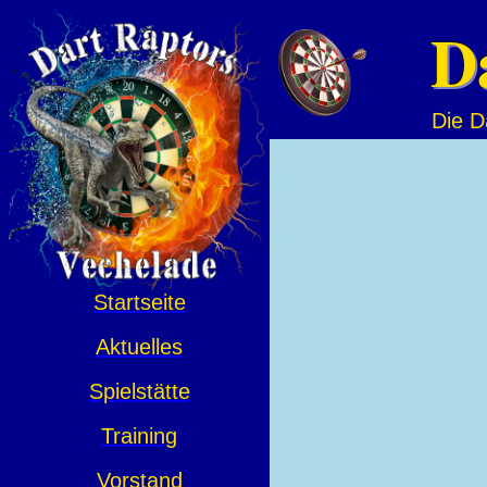
D
Die D
Startseite
Aktuelles
Spielstätte
Training
Vorstand