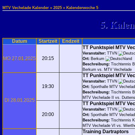
MTV Vechelade Kalender » 2025 » Kalenderwoche 5
5. Kale
Datum
Startzeit
Endzeit
TT Punktspiel MTV Ve
Veranstalter:
TTVN
MO 27.01.2025
20:15
Ort:
Berkum
Beschreibung:
Tischtennis 
Berkum vs. MTV Vechelade
TT Punktspiel MTV Vec
Veranstalter:
TTVN
19:30
Ort:
Sporthalle MTV Vechela
Beschreibung:
Tischtennis 
MTV Vechelade II vs. Duttens
DI 28.01.2025
TT Punktspiel MTV Vec
Veranstalter:
TTVN
20:00
Ort:
Sporthalle MTV Vechela
Beschreibung:
Tischtennis 
MTV Vechelade VI vs. Wierthe
Training Dartraptors