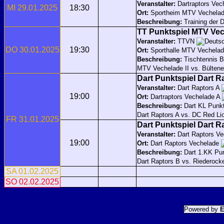
Veranstalter:
Dartraptors Ve
MI 29.01.2025
18:30
Ort:
Sportheim MTV Vechela
Beschreibung:
Training der 
TT Punktspiel MTV Vec
Veranstalter:
TTVN
DO 30.01.2025
19:30
Ort:
Sporthalle MTV Vechela
Beschreibung:
Tischtennis 
MTV Vechelade II vs. Bültene
Dart Punktspiel Dart R
Veranstalter:
Dart Raptors A
19:00
Ort:
Dartraptors Vechelade A
Beschreibung:
Dart KL Punk
Dart Raptors A vs. DC Red Li
FR 31.01.2025
Dart Punktspiel Dart R
Veranstalter:
Dart Raptors V
19:00
Ort:
Dart Raptors Vechelade
Beschreibung:
Dart 1.KK Pu
Dart Raptors B vs. Riederock
SA 01.02.2025
SO 02.02.2025
Powered by
E