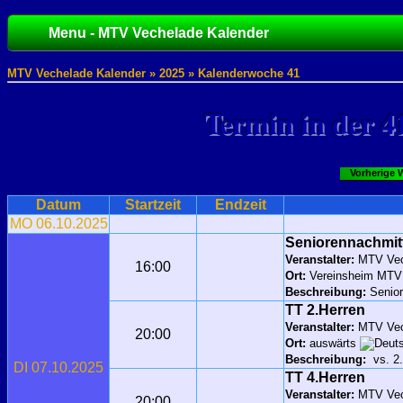
Menu - MTV Vechelade Kalender
MTV Vechelade Kalender »
2025
» Kalenderwoche 41
Termin in der 4
Vorherige 
Datum
Startzeit
Endzeit
MO 06.10.2025
Seniorennachmit
Veranstalter:
MTV Vec
16:00
Ort:
Vereinsheim MTV
Beschreibung:
Senior
TT 2.Herren
Veranstalter:
MTV Vec
20:00
Ort:
auswärts
Beschreibung:
vs. 2
DI 07.10.2025
TT 4.Herren
Veranstalter:
MTV Vec
20:00