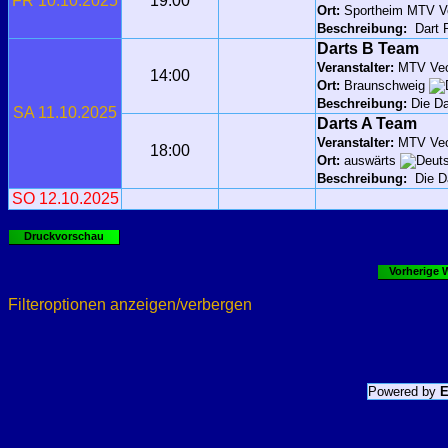
FR 10.10.2025
19:00
Ort:
Sportheim MTV V
Beschreibung:
Dart R
Darts B Team
Veranstalter:
MTV Vec
14:00
Ort:
Braunschweig
Beschreibung:
Die Da
SA 11.10.2025
Darts A Team
Veranstalter:
MTV Vec
18:00
Ort:
auswärts
Beschreibung:
Die Da
SO 12.10.2025
Druckvorschau
Vorherige 
Filteroptionen anzeigen/verbergen
Powered by
E