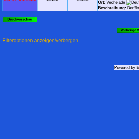
Ort:
Vechelade
Beschreibung:
Dorffl
Druckvorschau
Vorherige 
Filteroptionen anzeigen/verbergen
Powered by
E