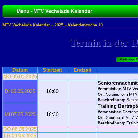
Menu - MTV Vechelade Kalender
MTV Vechelade Kalender »
2025
» Kalenderwoche 19
Termin in der 1
Vorherige 
Datum
Startzeit
Endzeit
MO 05.05.2025
Seniorennachmit
Veranstalter:
MTV Vec
DI 06.05.2025
16:00
Ort:
Vereinsheim MTV
Beschreibung:
Senior
Training Dartrapt
Veranstalter:
Dartrapt
MI 07.05.2025
18:30
Ort:
Sportheim MTV V
Beschreibung:
Traini
DO 08.05.2025
FR 09.05.2025