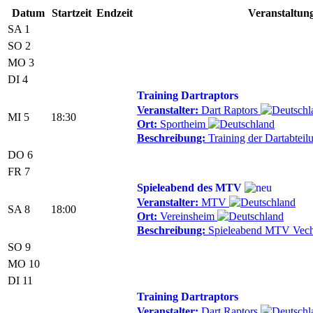
Datum
Startzeit
Endzeit
Veranstaltun
SA 1
SO 2
MO 3
DI 4
Training Dartraptors
Veranstalter:
Dart Raptors
MI 5
18:30
Ort:
Sportheim
Beschreibung:
Training der Dartabtei
DO 6
FR 7
Spieleabend des MTV
Veranstalter:
MTV
SA 8
18:00
Ort:
Vereinsheim
Beschreibung:
Spieleabend MTV Vech
SO 9
MO 10
DI 11
Training Dartraptors
Veranstalter:
Dart Raptors