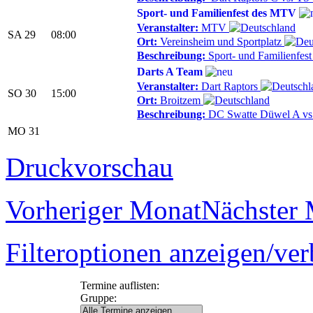
Sport- und Familienfest des MTV
Veranstalter:
MTV
SA 29
08:00
Ort:
Vereinsheim und Sportplatz
Beschreibung:
Sport- und Familienfes
Darts A Team
Veranstalter:
Dart Raptors
SO 30
15:00
Ort:
Broitzem
Beschreibung:
DC Swatte Düwel A vs.
MO 31
Druckvorschau
Vorheriger Monat
Nächster
Filteroptionen anzeigen/ve
Termine auflisten:
Gruppe: