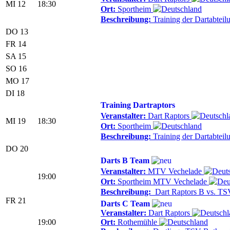
MI 12
18:30
Ort:
Sportheim
Beschreibung:
Training der Dartabtei
DO 13
FR 14
SA 15
SO 16
MO 17
DI 18
Training Dartraptors
Veranstalter:
Dart Raptors
MI 19
18:30
Ort:
Sportheim
Beschreibung:
Training der Dartabtei
DO 20
Darts B Team
Veranstalter:
MTV Vechelade
19:00
Ort:
Sportheim MTV Vechelade
Beschreibung:
Dart Raptors B vs. TS
FR 21
Darts C Team
Veranstalter:
Dart Raptors
19:00
Ort:
Rothemühle