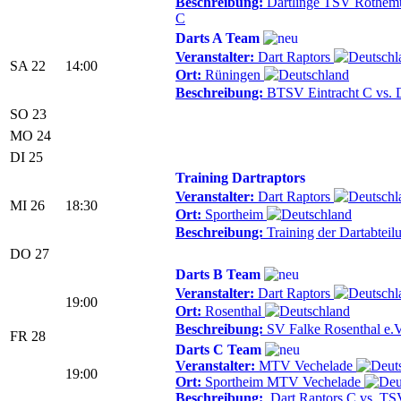
Beschreibung:
Dartlinge TSV Rothemüh
C
Darts A Team
Veranstalter:
Dart Raptors
SA 22
14:00
Ort:
Rüningen
Beschreibung:
BTSV Eintracht C vs. D
SO 23
MO 24
DI 25
Training Dartraptors
Veranstalter:
Dart Raptors
MI 26
18:30
Ort:
Sportheim
Beschreibung:
Training der Dartabtei
DO 27
Darts B Team
Veranstalter:
Dart Raptors
19:00
Ort:
Rosenthal
Beschreibung:
SV Falke Rosenthal e.V
FR 28
Darts C Team
Veranstalter:
MTV Vechelade
19:00
Ort:
Sportheim MTV Vechelade
Beschreibung:
Dart Raptors C vs. TS