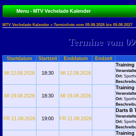
Menu - MTV Vechelade Kalender
MTV Vechelade Kalender » Terminliste vom 09.08.2026 bis 09.08.2027
Termine vom 09.
Startdatum
Startzeit
Enddatum
Endzeit
Training
Veranstalte
MI 12.08.2026
18:30
MI 12.08.2026
Ort:
Sport
Beschreib
Training
Veranstalte
MI 19.08.2026
18:30
MI 19.08.2026
Ort:
Sport
Beschreib
Darts B
Veranstalte
FR 21.08.2026
19:00
FR 21.08.2026
Ort:
Sporth
Beschreib
Training