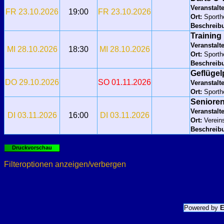
Veranstalte
FR 23.10.2026
19:00
FR 23.10.2026
Ort:
Sporth
Beschreib
Training
Veranstalte
MI 28.10.2026
18:30
MI 28.10.2026
Ort:
Sport
Beschreib
Geflügel
DO 29.10.2026
SO 01.11.2026
Veranstalte
Ort:
Sport
Seniore
Veranstalte
DI 03.11.2026
16:00
DI 03.11.2026
Ort:
Verein
Beschreib
Druckvorschau
Filteroptionen anzeigen/verbergen
Powered by
E