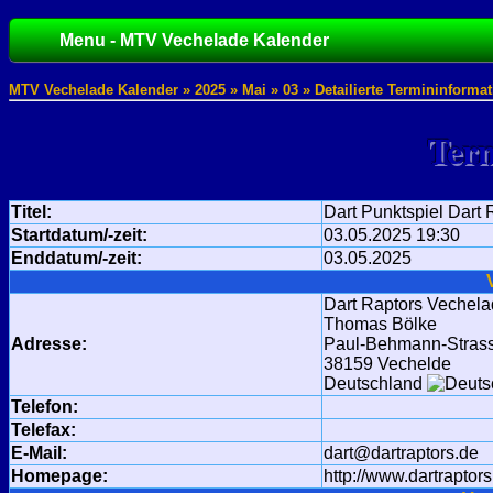
Menu - MTV Vechelade Kalender
MTV Vechelade Kalender »
2025
»
Mai
»
03
» Detailierte Termininforma
Term
Titel:
Dart Punktspiel Dart 
Startdatum/-zeit:
03.05.2025 19:30
Enddatum/-zeit:
03.05.2025
Dart Raptors Vechel
Thomas Bölke
Adresse:
Paul-Behmann-Stras
38159 Vechelde
Deutschland
Telefon:
Telefax:
E-Mail:
dart@dartraptors.de
Homepage:
http://www.dartraptors