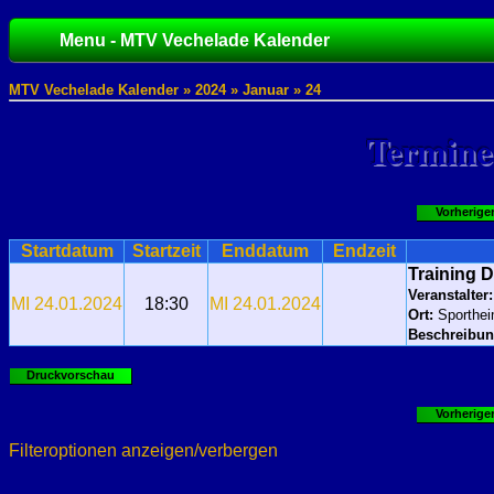
Menu - MTV Vechelade Kalender
MTV Vechelade Kalender »
2024
»
Januar
» 24
Termine
Vorherige
Startdatum
Startzeit
Enddatum
Endzeit
Training D
Veranstalter:
MI 24.01.2024
18:30
MI 24.01.2024
Ort:
Sporthe
Beschreibun
Druckvorschau
Vorherige
Filteroptionen anzeigen/verbergen