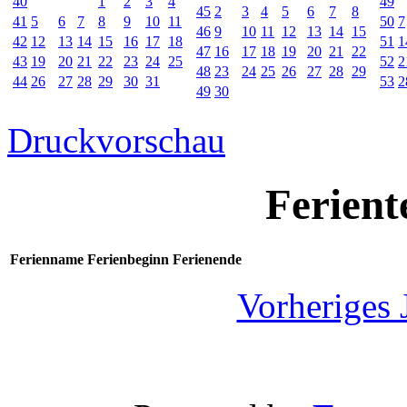
40
1
2
3
4
49
45
2
3
4
5
6
7
8
41
5
6
7
8
9
10
11
50
7
46
9
10
11
12
13
14
15
42
12
13
14
15
16
17
18
51
1
47
16
17
18
19
20
21
22
43
19
20
21
22
23
24
25
52
2
48
23
24
25
26
27
28
29
44
26
27
28
29
30
31
53
2
49
30
Druckvorschau
Ferient
Ferienname
Ferienbeginn
Ferienende
Vorheriges 