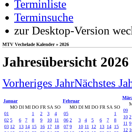
Terminliste
Terminsuche
zur Desktop-Version wec
MTV Vechelade Kalender » 2026
Jahresübersicht 2026
Vorheriges Jahr
Nächstes Ja
Mär
Januar
Februar
MO
DI
MI
DO
FR
SA
SO
MO
DI
MI
DO
FR
SA
SO
09
01
1
2
3
4
05
1
10
2
02
5
6
7
8
9
10
11
06
2
3
4
5
6
7
8
11
9
03
12
13
14
15
16
17
18
07
9
10
11
12
13
14
15
12
1