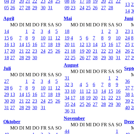
04
19
20
21
22
23
24
25
08
16
17
18
19
20
21
22
13
2
05
26
27
28
29
30
31
09
23
24
25
26
27
28
14
3
April
Mai
Juni
MO
DI
MI
DO
FR
SA
SO
MO
DI
MI
DO
FR
SA
SO
14
1
2
3
4
5
18
1
2
3
23
1
15
6
7
8
9
10
11
12
19
4
5
6
7
8
9
10
24
8
16
13
14
15
16
17
18
19
20
11
12
13
14
15
16
17
25
1
17
20
21
22
23
24
25
26
21
18
19
20
21
22
23
24
26
2
18
27
28
29
30
22
25
26
27
28
29
30
31
27
2
August
Juli
Sept
MO
DI
MI
DO
FR
SA
SO
MO
DI
MI
DO
FR
SA
SO
31
1
2
27
1
2
3
4
5
36
32
3
4
5
6
7
8
9
28
6
7
8
9
10
11
12
37
7
33
10
11
12
13
14
15
16
29
13
14
15
16
17
18
19
38
1
34
17
18
19
20
21
22
23
30
20
21
22
23
24
25
26
39
2
35
24
25
26
27
28
29
30
31
27
28
29
30
31
40
2
36
31
November
Oktober
Dez
MO
DI
MI
DO
FR
SA
SO
MO
DI
MI
DO
FR
SA
SO
44
1